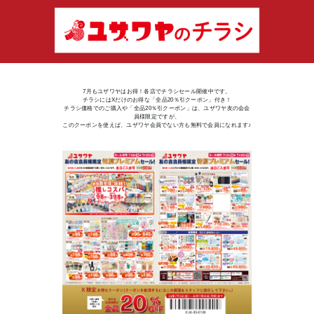
7月もユザワヤはお得！各店でチラシセール開催中です。
チラシにはXだけのお得な「全品20％引クーポン」付き！
チラシ価格でのご購入や「全品20％引クーポン」は、ユザワヤ友の会会
員様限定ですが、
このクーポンを使えば、ユザワヤ会員でない方も無料で会員になれます♪