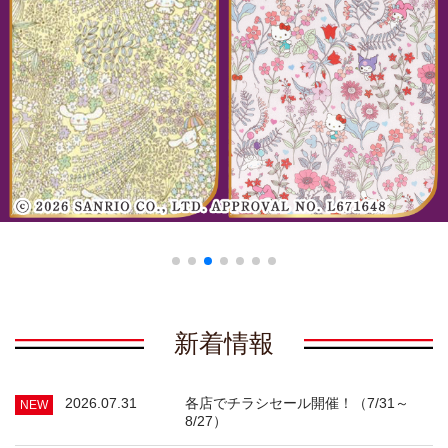
お問合せ
求人情報
メルマガ
ユザワヤとは
公式SNS
サイトマップ
プライバシーポリシー
新着情報
ウェブチラシ
2026.07.31
各店でチラシセール開催！（7/31～
NEW
店頭講習会
8/27）