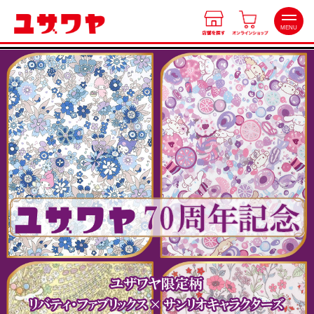
MENU
店舗を探す
北海道
オンラインショップ
東北
会員特典
関東
中部
ワークショップ
近畿
カルチャースクール
中国・四国
九州