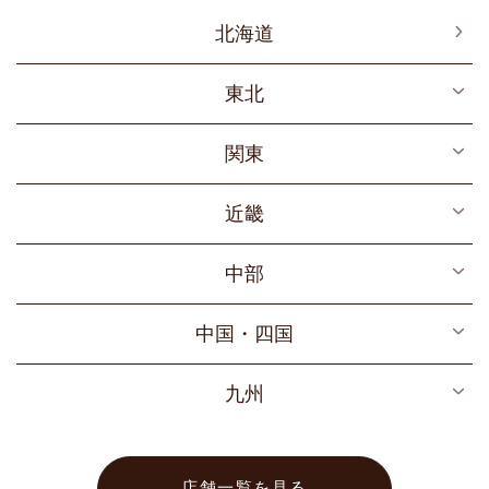
北海道
東北
宮城
関東
福島
東京
近畿
岩手
神奈川
京都
中部
千葉
大阪
山梨
中国・四国
埼玉
兵庫
静岡
広島
九州
栃木
奈良
愛知
福岡
三重
店舗一覧を見る