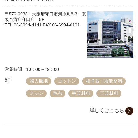
〒570-0038 大阪府守口市河原町8-3 京
阪百貨店守口店 5F
TEL.06-6994-4141 FAX.06-6994-0101
営業時間：10：00～19：00
5F
婦人服地
コットン
和洋裁・服飾材料
ミシン
毛糸
手芸材料
工芸材料
詳しくはこちら