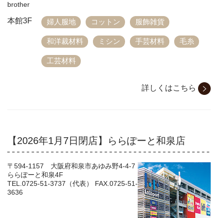
brother
本館3F
婦人服地
コットン
服飾雑貨
和洋裁材料
ミシン
手芸材料
毛糸
工芸材料
詳しくはこちら
【2026年1月7日閉店】ららぽーと和泉店
〒594-1157 大阪府和泉市あゆみ野4-4-7
ららぽーと和泉4F
TEL.0725-51-3737（代表） FAX.0725-51-
3636