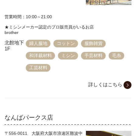
ユザワヤオリジナルレシピ
営業時間：10:00～21:00
WEB-EDI
★ミシンメーカー認定のプロ販売員がいるお店
brother
English
北館地下
婦人服地
コットン
服飾雑貨
1F
和洋裁材料
ミシン
手芸材料
毛糸
工芸材料
詳しくはこちら
なんばパークス店
〒556-0011 大阪府大阪市浪速区難波中