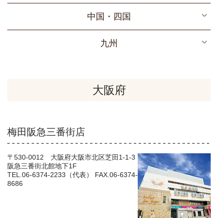
千葉
大阪
お問合せ
山梨
中国・四国
埼玉
兵庫
静岡
求人情報
広島
九州
栃木
奈良
愛知
メルマガ
福岡
三重
ユザワヤとは
熊本
大阪府
公式SNS
梅田阪急三番街店
サイトマップ
プライバシーポリシー
〒530-0012 大阪府大阪市北区芝田1-1-3
阪急三番街北館地下1F
TEL.06-6374-2233（代表） FAX.06-6374-
ウェブチラシ
8686
店頭講習会