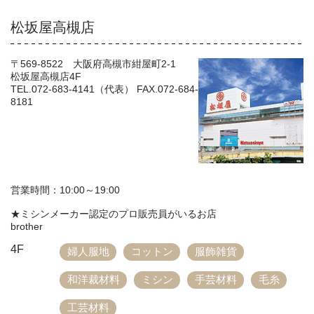
松坂屋高槻店
〒569-8522 大阪府高槻市紺屋町2-1
松坂屋高槻店4F
TEL.072-683-4141（代表） FAX.072-684-
8181
営業時間：10:00～19:00
★ミシンメーカー認定のプロ販売員がいるお店
brother
4F
婦人服地
コットン
服飾雑貨
和洋裁材料
ミシン
手芸材料
毛糸
工芸材料