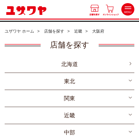
MENU
ユザワヤ ホーム
店舗を探す
近畿
大阪府
店舗を探す
店舗を探す
北海道
オンラインショップ
北海道
東北
会員特典
東北
関東
宮城
中部
関東
ワークショップ
福島
近畿
東京
近畿
カルチャースクール
岩手
中国・四国
神奈川
京都
中部
九州