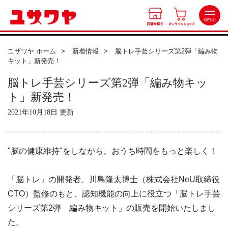
MENU
ユザワヤ ホーム
新着情報
脳トレ手芸シリーズ第2弾「編み物
キット」新発売！
店舗を探す
脳トレ手芸シリーズ第2弾「編み物キッ
北海道
ト」新発売！
オンラインショップ
2021年10月18日 更新
東北
会員特典
関東
"脳の健康維持"をしながら、おうち時間をもっと楽しく！
中部
ワークショップ
「脳トレ」の開発者、川島隆太博士（株式会社NeU取締役
近畿
CTO）監修のもと、認知機能の向上に役立つ「脳トレ手芸
カルチャースクール
中国・四国
シリーズ第2弾 編み物キット」の販売を開始いたしまし
た。
九州