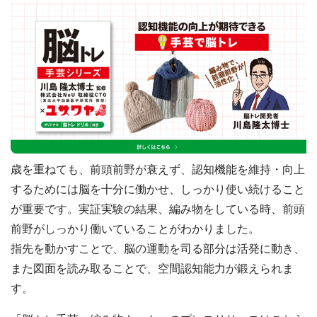
お問合せ
求人情報
メルマガ
ユザワヤとは
公式SNS
歳を重ねても、前頭前野が衰えず、認知機能を維持・向上
するためには脳を十分に働かせ、しっかり使い続けること
サイトマップ
が重要です。実証実験の結果、編み物をしている時、前頭
プライバシーポリシー
前野がしっかり働いていることがわかりました。
指先を動かすことで、脳の運動を司る部分は活発に動き、
ウェブチラシ
また図面を読み取ることで、空間認知能力が鍛えられま
す。
店頭講習会