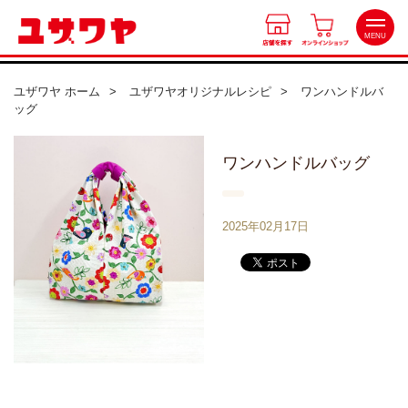
MENU
ユザワヤ ホーム
ユザワヤオリジナルレシピ
ワンハンドルバ
ッグ
店舗を探す
ワンハンドルバッグ
北海道
オンラインショップ
東北
2025年02月17日
会員特典
関東
中部
ワークショップ
近畿
カルチャースクール
中国・四国
九州