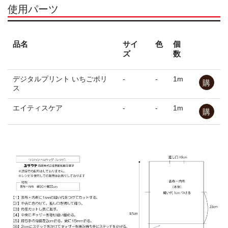
使用パーツ
お問合せ
求人情報
品名
サイ
色
個
ズ
数
メルマガ
デジタルプリント いちごポリ
-
-
1m
購
ユザワヤとは
ス
入
エイティスケア
-
-
1m
購
公式SNS
入
サイトマップ
プライバシーポリシー
ウェブチラシ
店頭講習会