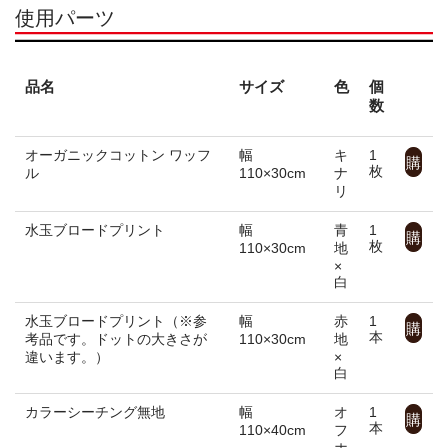
使用パーツ
お問合せ
求人情報
品名
サイズ
色
個
数
メルマガ
オーガニックコットン ワッフ
幅
キ
1
購
枚
ユザワヤとは
ル
110×30cm
ナ
リ
入
公式SNS
水玉ブロードプリント
幅
青
1
購
枚
110×30cm
地
×
入
サイトマップ
白
プライバシーポリシー
水玉ブロードプリント（※参
幅
赤
1
購
本
考品です。ドットの大きさが
110×30cm
地
違います。）
×
入
ウェブチラシ
白
カラーシーチング無地
幅
オ
1
店頭講習会
購
本
110×40cm
フ