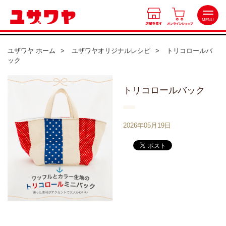
MENU
ユザワヤ ホーム
ユザワヤオリジナルレシピ
トリコロールバ
ック
店舗を探す
トリコロールバック
北海道
オンラインショップ
東北
2026年05月19日
会員特典
関東
中部
ワークショップ
近畿
カルチャースクール
中国・四国
九州