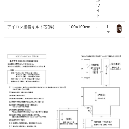
ホ
入
ユザワヤオリジナルレシピ
ワ
イ
ト
WEB-EDI
アイロン接着キルト芯(厚)
100×100cm
-
1
購
ヶ
English
入