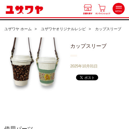
MENU
ユザワヤ ホーム
ユザワヤオリジナルレシピ
カップスリーブ
店舗を探す
カップスリーブ
北海道
オンラインショップ
東北
2025年10月01日
会員特典
関東
中部
ワークショップ
近畿
カルチャースクール
中国・四国
九州
使用パーツ