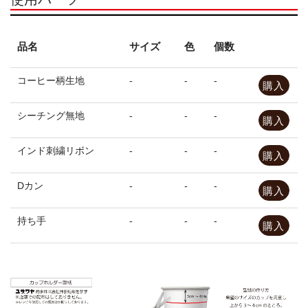
お問合せ
品名
サイズ
色
個数
求人情報
コーヒー柄生地
-
-
-
メルマガ
購入
シーチング無地
-
-
-
ユザワヤとは
購入
インド刺繍リボン
-
-
-
公式SNS
購入
サイトマップ
Dカン
-
-
-
購入
プライバシーポリシー
持ち手
-
-
-
購入
ウェブチラシ
店頭講習会