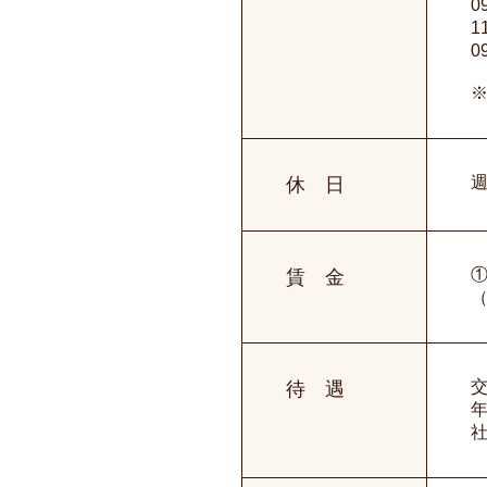
0
1
0
週
休 日
①
賃 金
待 遇